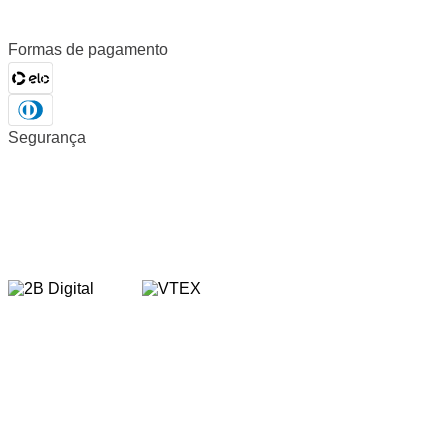
Formas de pagamento
Segurança
ZANEMAQ 2023| CNPJ: 09.441.471/0001-00 | AVENIDA MAURO MIRANDA
MADUREIRA, 467 - ELPÍDIO VOLPINI - CACHOEIRO DE ITAPEMIRIM - ES |
CEP 29309-712
Preços e condições de pagamento válidos exclusivamente para compras
efetuadas no site. Vendas sujeitas a análise e confirmação de dados. Imagens
dos produtos meramente ilustrativas.
Todos os preços e condições comerciais estão sujeitos a alteração sem aviso