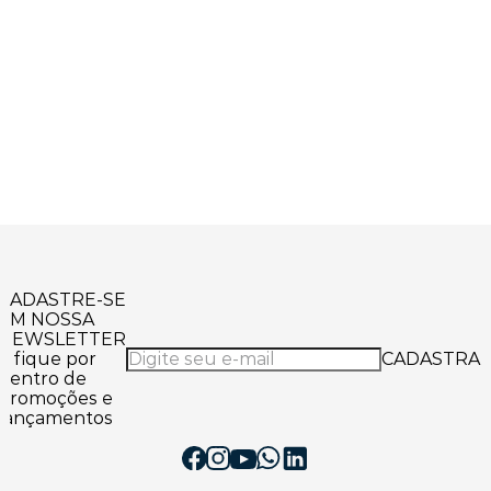
CADASTRE-SE
EM NOSSA
NEWSLETTER
e fique por
CADASTRA
dentro de
promoções e
lançamentos