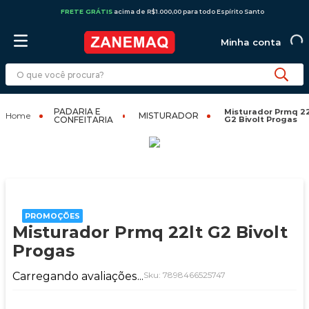
FRETE GRÁTIS
acima de R$1.000,00 para todo Espírito Santo
PADARIA E
Misturador Prmq 22
MISTURADOR
CONFEITARIA
G2 Bivolt Progas
PROMOÇÕES
Misturador Prmq 22lt G2 Bivolt
Progas
Carregando avaliações...
Sku:
7898466525747