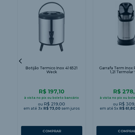
Botijão Termico Inox 4l 6521
Garrafa Term Inox 
Weck
1,2l Termolar
R$ 197,10
R$ 278,
à vista no pix ou boleto bancário
à vista no pix ou bol
R$ 219,00
R$ 309
ou
ou
em até
3
x
R$
73
,
00
sem juros
em até
5
x
R$
61
,
8
COMPRAR
COMPRA