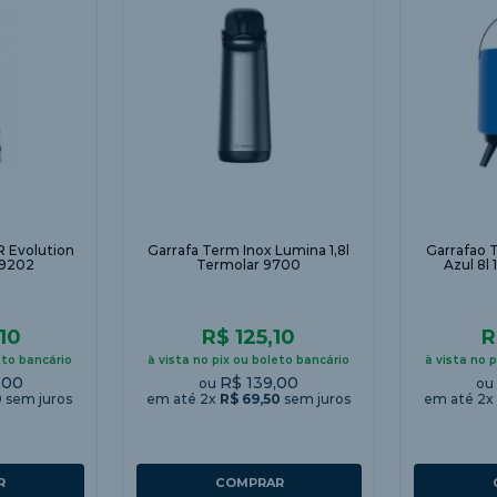
R Evolution
Garrafa Term Inox Lumina 1,8l
Garrafao Térmico Maxitermo
 9202
Termolar 9700
Azul 8l
10
R$ 125,10
R
eto bancário
à vista no pix ou boleto bancário
à vista no 
,00
R$ 139,00
ou
o
0
sem juros
em até
2
x
R$
69
,
50
sem juros
em até
2
x
R
COMPRAR