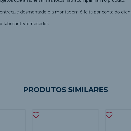
 objetos que ambientam as fotos não acompanham o produto.
entregue desmontado e a montagem é feita por conta do clien
o fabricante/fornecedor.
PRODUTOS SIMILARES