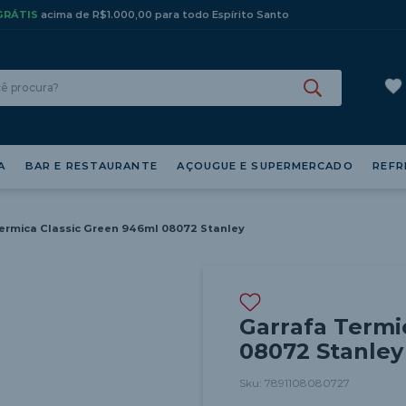
GRÁTIS
acima de R$1.000,00 para todo Espírito Santo
cê procura?
BUSCADOS
A
BAR E RESTAURANTE
AÇOUGUE E SUPERMERCADO
REFR
ermica Classic Green 946ml 08072 Stanley
ira
Garrafa Termi
08072 Stanley
Sku:
7891108080727