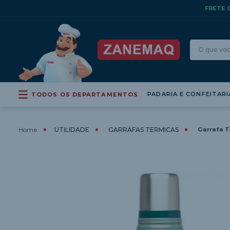
FRETE 
O que vo
TERMOS MAIS 
1
º
cervejeira
PADARIA E CONFEITARI
TODOS OS DEPARTAMENTOS
2
º
forno
3
º
fogao
UTILIDADE
GARRAFAS TERMICAS
Garrafa T
4
º
amassade
5
º
fritadeira
6
º
balanca
7
º
progas
8
º
gelopar
9
º
madeira