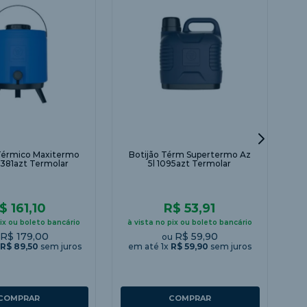
Botijão Térm Supertermo Az
S
 1381azt Termolar
5l 1095azt Termolar
$ 161,10
R$ 53,91
pix ou boleto bancário
à vista no pix ou boleto bancário
R$ 179,00
R$ 59,90
u
ou
R$
89
,
50
sem juros
em até
1
x
R$
59
,
90
sem juros
à 
e
COMPRAR
COMPRAR