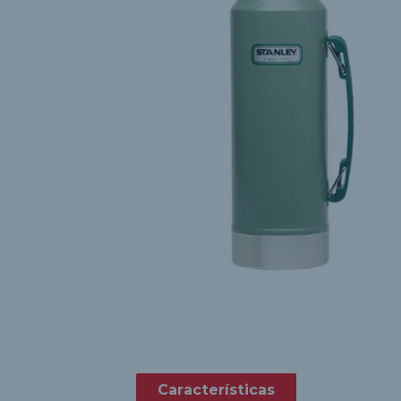
10
º
armario
Características