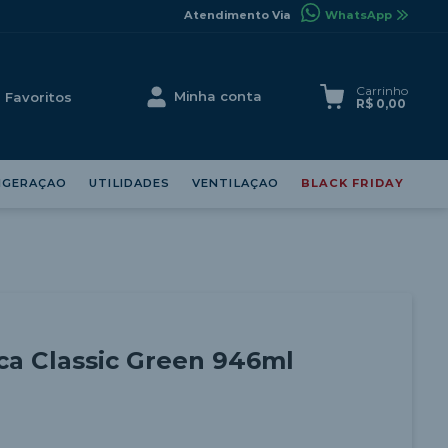
WhatsApp
Carrinho
R$
0
,
00
IGERAÇAO
UTILIDADES
VENTILAÇAO
BLACK FRIDAY
ca Classic Green 946ml